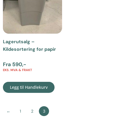
Lagerutsalg –
Kildesortering for papir
Fra
590
,-
EKS. MVA & FRAKT
Legg til Handlekurv
←
1
2
3