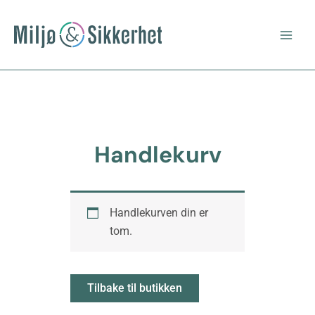
Hopp
Main
rett
Men
til
innholdet
Handlekurv
Handlekurven din er
tom.
Tilbake til butikken