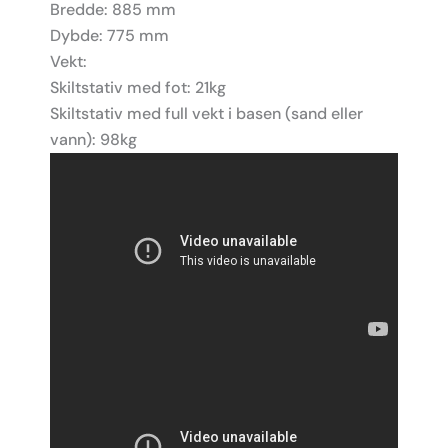
Bredde: 885 mm
Dybde: 775 mm
Vekt:
Skiltstativ med fot: 21kg
Skiltstativ med full vekt i basen (sand eller
vann): 98kg