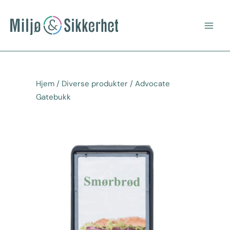
Hopp
Main
rett
Men
til
innholdet
Hjem
/
Diverse produkter
/ Advocate
Gatebukk