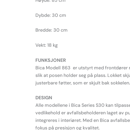
Høyde: 85 cm
Dybde: 30 cm
Bredde: 30 cm
Vekt: 18 kg
FUNKSJONER
Bica Modell 863 er utstyrt med frontdører 
slik at posen holder seg på plass. Lokket skj
justerbare føtter, som er skjult bak sokkelen.
DESIGN
Alle modellene i Bica Series S30 kan tilpas
vedlikehold er avfallsbeholderen laget av pul
integreres i interiøret. Med en Bica avfal
fokus på presisjon og kvalitet.