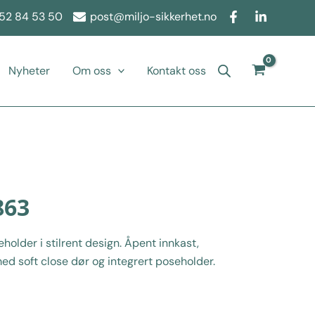
52 84 53 50
post@miljo-sikkerhet.no
Nyheter
Om oss
Kontakt oss
863
eholder i stilrent design. Åpent innkast,
med soft close dør og integrert poseholder.