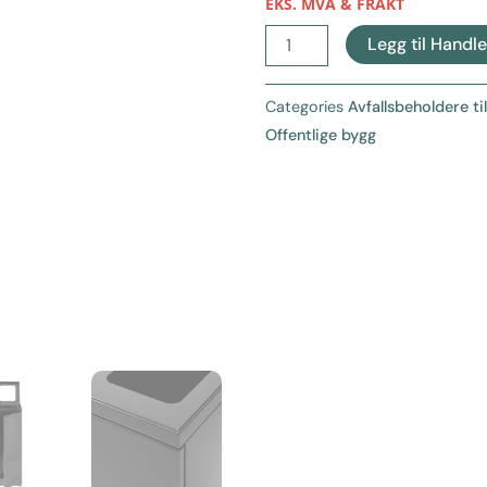
EKS. MVA & FRAKT
Bica
Legg til Handl
Modell
863
Categories
Avfallsbeholdere ti
antall
Offentlige bygg