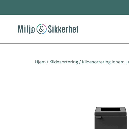
Hopp
rett
til
innholdet
Hjem
/
Kildesortering
/
Kildesortering innemilj