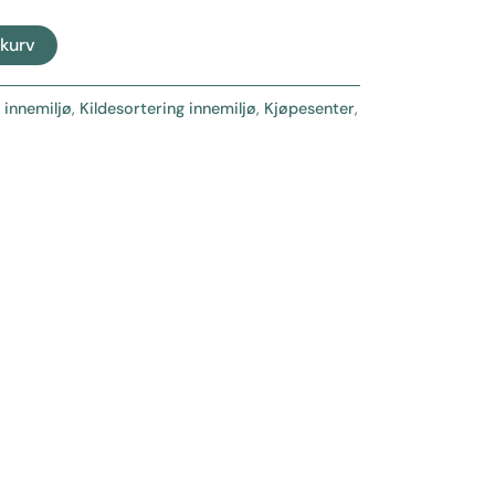
ekurv
l innemiljø
,
Kildesortering innemiljø
,
Kjøpesenter
,