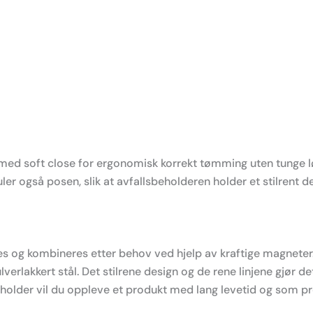
med soft close for ergonomisk korrekt tømming uten tunge løf
uler også posen, slik at avfallsbeholderen holder et stilrent 
ses og kombineres etter behov ved hjelp av kraftige magnete
verlakkert stål. Det stilrene design og de rene linjene gjør de
lsbeholder vil du oppleve et produkt med lang levetid og som