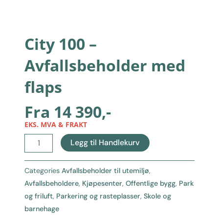
City 100 –
Avfallsbeholder med
flaps
Fra
14 390
,-
EKS. MVA & FRAKT
City
Legg til Handlekurv
100
-
Categories
Avfallsbeholder til utemiljø
,
Avfallsbeholder
Avfallsbeholdere
,
Kjøpesenter
,
Offentlige bygg
,
Park
med
og friluft
,
Parkering og rasteplasser
,
Skole og
flaps
barnehage
antall