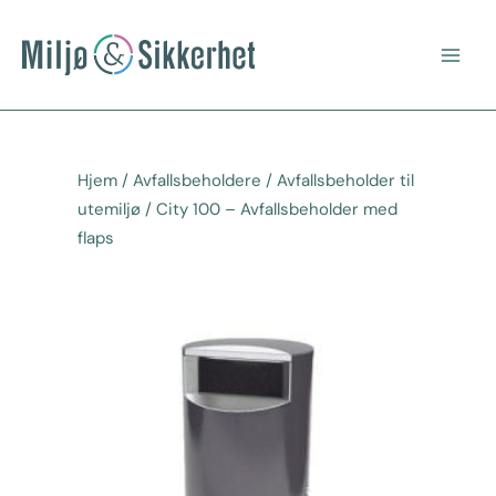
Hopp
Main
rett
Men
til
innholdet
Hjem
/
Avfallsbeholdere
/
Avfallsbeholder til
utemiljø
/ City 100 – Avfallsbeholder med
flaps