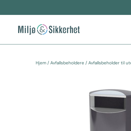
Hopp
rett
til
innholdet
Hjem
/
Avfallsbeholdere
/
Avfallsbeholder til ut