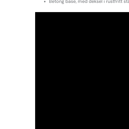
Betong base, med deksel i rustfritt stå