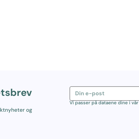
etsbrev
Vi passer på dataene dine i vå
uktnyheter og