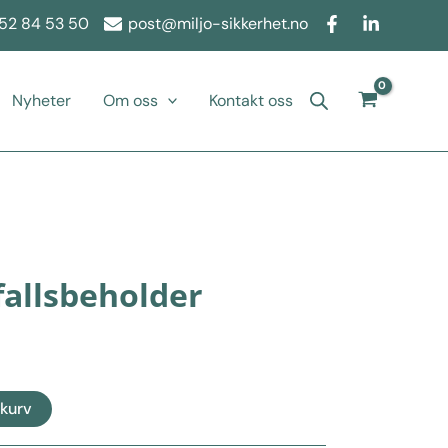
52 84 53 50
post@miljo-sikkerhet.no
Nyheter
Om oss
Kontakt oss
fallsbeholder
ekurv