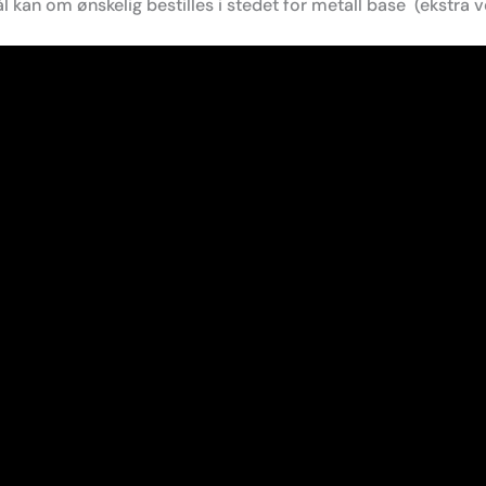
l kan om ønskelig bestilles i stedet for metall base (ekstra ve