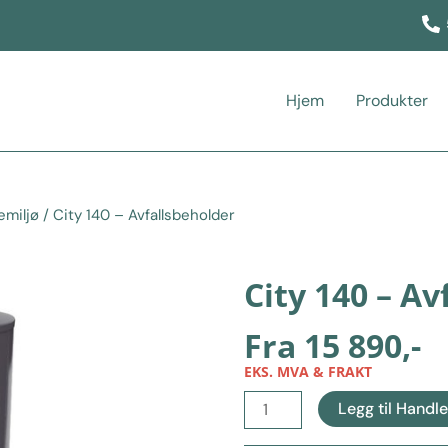
Hjem
Produkter
emiljø
/ City 140 – Avfallsbeholder
City 140 – Av
Fra
15 890
,-
EKS. MVA & FRAKT
City
Legg til Handl
140