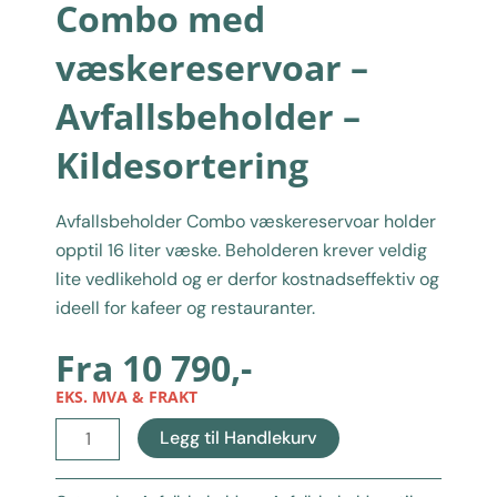
Combo med
væskereservoar –
Avfallsbeholder –
Kildesortering
Avfallsbeholder Combo væskereservoar holder
opptil 16 liter væske. Beholderen krever veldig
lite vedlikehold og er derfor kostnadseffektiv og
ideell for kafeer og restauranter.
Fra
10 790
,-
EKS. MVA & FRAKT
Combo
Legg til Handlekurv
med
væskereservoar