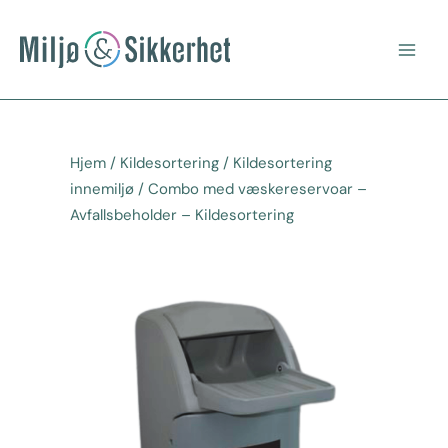
Hopp
Main
rett
Men
til
innholdet
Hjem
/
Kildesortering
/
Kildesortering
innemiljø
/ Combo med væskereservoar –
Avfallsbeholder – Kildesortering