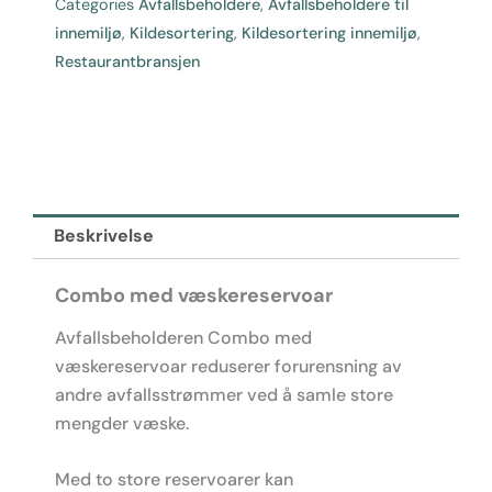
Categories
Avfallsbeholdere
,
Avfallsbeholdere til
-
innemiljø
,
Kildesortering
,
Kildesortering innemiljø
,
Avfallsbeholder
Restaurantbransjen
-
Kildesortering
antall
Beskrivelse
Combo med væskereservoar
Avfallsbeholderen Combo med
væskereservoar reduserer forurensning av
andre avfallsstrømmer ved å samle store
mengder væske.
Med to store reservoarer kan