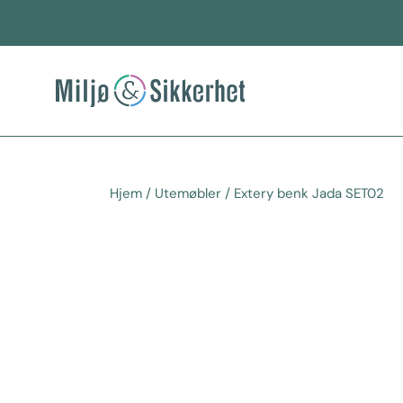
Hopp
rett
til
innholdet
Hjem
/
Utemøbler
/ Extery benk Jada SET02