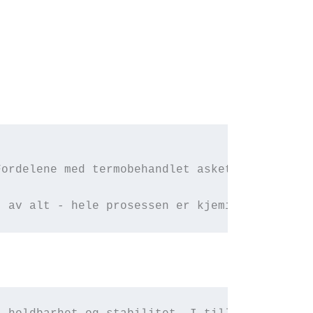
Fordelene med termobehandlet asketre er dets 
t av alt - hele prosessen er kjemisk fri.