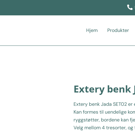
Hjem
Produkter
Extery benk 
Extery benk Jada SET02 er en
Kan formes til uendelige ko
ryggstøtter, bordene kan fj
Velg mellom 4 tresorter, og