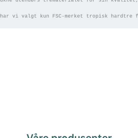
ukne utendørs trematerialet for sin kvalitet,
har vi valgt kun FSC-merket tropisk hardtre 
Våre produsenter