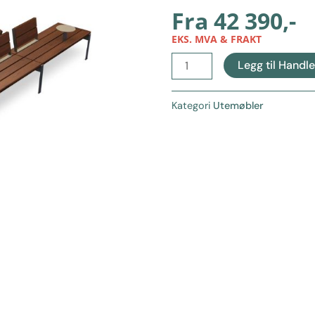
Fra
42 390
,-
EKS. MVA & FRAKT
Extery
Legg til Handl
benk
Jada
Kategori
Utemøbler
SET02
antall