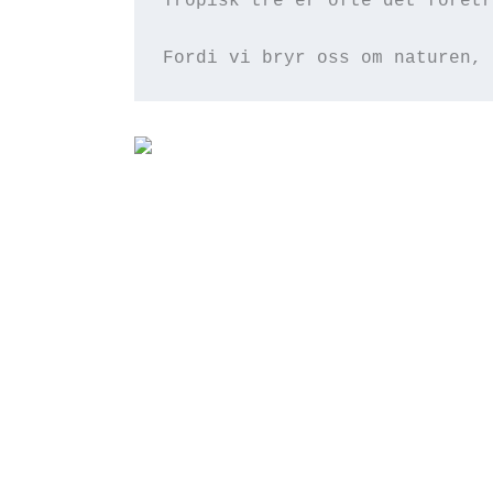
Tropisk tre er ofte det foretr
Fordi vi bryr oss om naturen, 