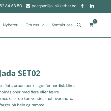
52 84 53 50
post@miljo-sikkerhet.no
Nyheter
Om oss
Kontakt oss
Jada SET02
 flott, urban benk laget for nordisk klima.
mbinasjoner med flere eller færre
ernes eller de kan vendes mot hverandre.
 farger på bein og ramme.