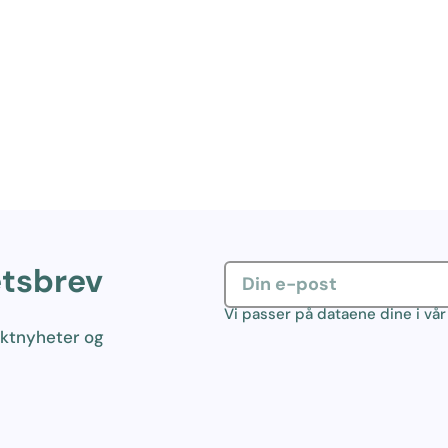
etsbrev
Vi passer på dataene dine i vå
uktnyheter og