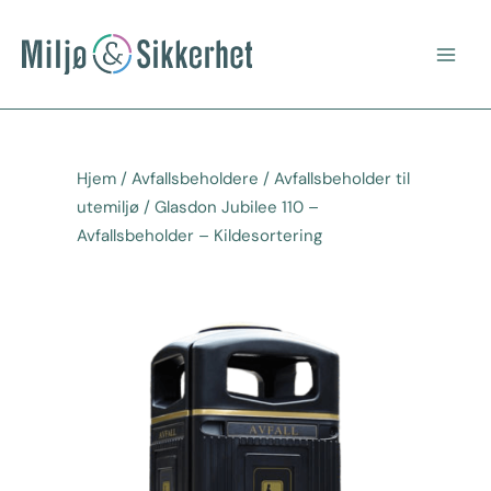
Hopp
Main
rett
Men
til
innholdet
Hjem
/
Avfallsbeholdere
/
Avfallsbeholder til
utemiljø
/ Glasdon Jubilee 110 –
Avfallsbeholder – Kildesortering