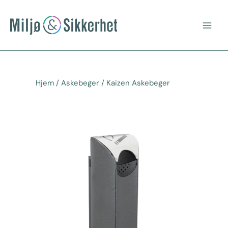
Hopp
Main
rett
Men
til
innholdet
Hjem
/
Askebeger
/ Kaizen Askebeger