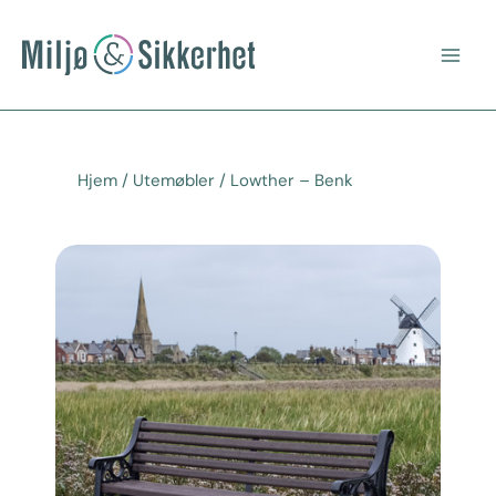
Hopp
Main
rett
Men
til
innholdet
Hjem
/
Utemøbler
/ Lowther – Benk