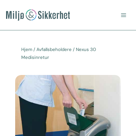
Hopp
Main
rett
Men
til
innholdet
Hjem
/
Avfallsbeholdere
/ Nexus 30
Medisinretur