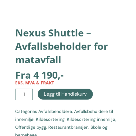
Nexus Shuttle –
Avfallsbeholder for
matavfall
Fra
4 190
,-
EKS. MVA & FRAKT
Nexus
Legg til Handlekurv
Shuttle
-
Categories
Avfallsbeholdere
,
Avfallsbeholdere til
Avfallsbeholder
innemiljø
,
Kildesortering
,
Kildesortering innemiljø
,
for
Offentlige bygg
,
Restaurantbransjen
,
Skole og
matavfall
barnehage