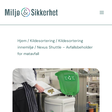
Hopp
Main
rett
Men
til
innholdet
Hjem
/
Kildesortering
/
Kildesortering
innemiljø
/ Nexus Shuttle – Avfallsbeholder
for matavfall