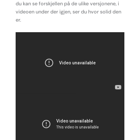
du kan se forskjellen på de ulike versjonene, i
videoen under der igjen, ser du hvor solid den
er.