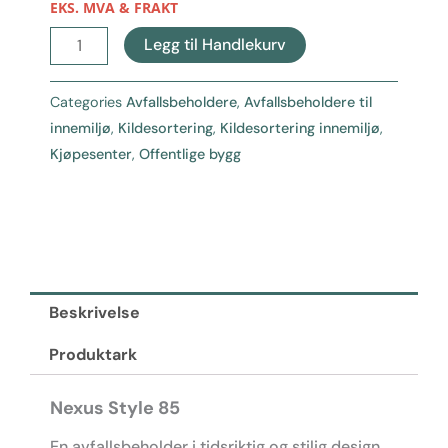
EKS. MVA & FRAKT
Nexus
Legg til Handlekurv
Style
85
Categories
Avfallsbeholdere
,
Avfallsbeholdere til
-
innemiljø
,
Kildesortering
,
Kildesortering innemiljø
,
Kildesortering
Kjøpesenter
,
Offentlige bygg
innendørs
antall
Beskrivelse
Produktark
Nexus Style 85
En avfallsbeholder i tidsriktig og stilig design.