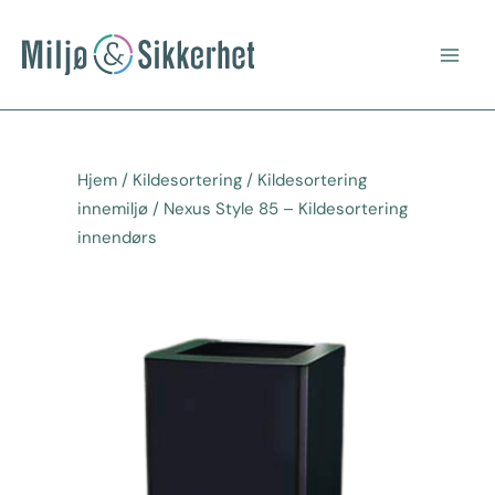
Hopp
Main
rett
Men
til
innholdet
Hjem
/
Kildesortering
/
Kildesortering
innemiljø
/ Nexus Style 85 – Kildesortering
innendørs