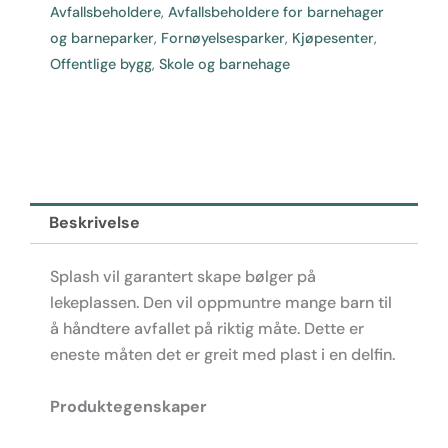
for
Avfallsbeholdere
,
Avfallsbeholdere for barnehager
barn
og barneparker
,
Fornøyelsesparker
,
Kjøpesenter
,
antall
Offentlige bygg
,
Skole og barnehage
Beskrivelse
Splash vil garantert skape bølger på
lekeplassen. Den vil oppmuntre mange barn til
å håndtere avfallet på riktig måte. Dette er
eneste måten det er greit med plast i en delfin.
Produktegenskaper