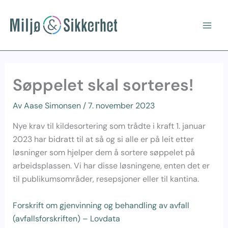
Hopp
Main
rett
Men
til
innholdet
Søppelet skal sorteres!
Av
Aase Simonsen
/
7. november 2023
Nye krav til kildesortering som trådte i kraft 1. januar
2023 har bidratt til at så og si alle er på leit etter
løsninger som hjelper dem å sortere søppelet på
arbeidsplassen. Vi har disse løsningene, enten det er
til publikumsområder, resepsjoner eller til kantina.
Forskrift om gjenvinning og behandling av avfall
(avfallsforskriften) – Lovdata