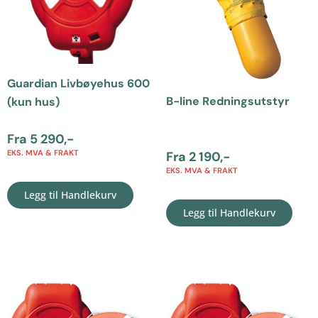
Guardian Livbøyehus 600
B-line Redningsutstyr
(kun hus)
Fra
5 290
,-
EKS. MVA & FRAKT
Fra
2 190
,-
EKS. MVA & FRAKT
Legg til Handlekurv
Legg til Handlekurv