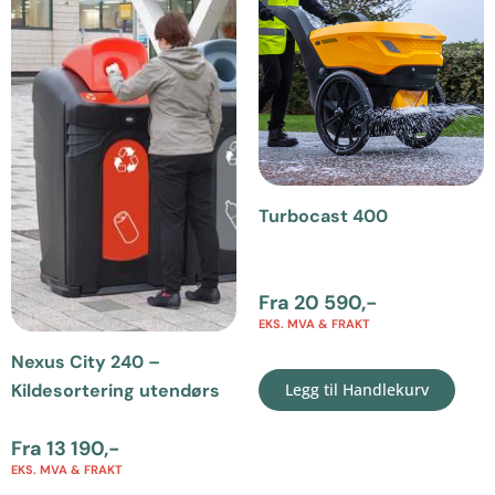
Turbocast 400
Fra
20 590
,-
EKS. MVA & FRAKT
Nexus City 240 –
Legg til Handlekurv
Kildesortering utendørs
Fra
13 190
,-
EKS. MVA & FRAKT