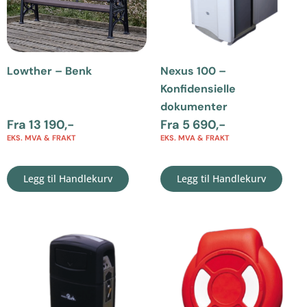
Lowther – Benk
Nexus 100 –
Konfidensielle
dokumenter
Fra
13 190
,-
Fra
5 690
,-
EKS. MVA & FRAKT
EKS. MVA & FRAKT
Legg til Handlekurv
Legg til Handlekurv