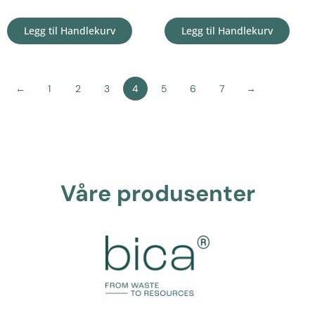
Legg til Handlekurv
Legg til Handlekurv
←
1
2
3
4
5
6
7
→
Våre produsenter