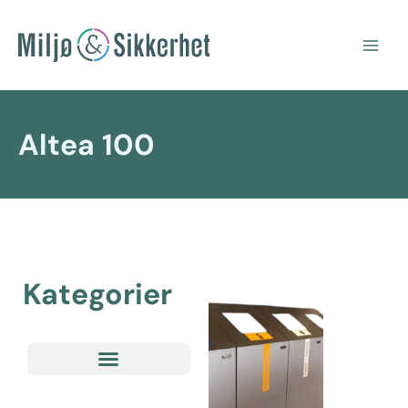
Hopp
Main
rett
Men
til
innholdet
Altea 100
Kategorier