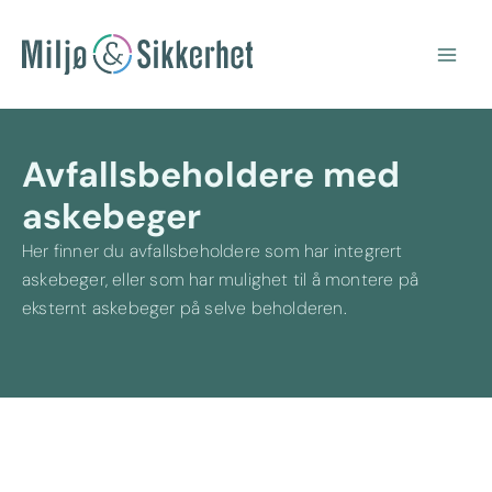
Hopp
Main
rett
Men
til
innholdet
Avfallsbeholdere med
askebeger
Her finner du avfallsbeholdere som har integrert
askebeger, eller som har mulighet til å montere på
eksternt askebeger på selve beholderen.