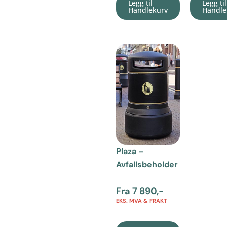
Legg til
Legg til
Handlekurv
Handle
Plaza –
Avfallsbeholder
Fra
7 890
,-
EKS. MVA & FRAKT