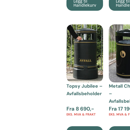
Legg til
Legg til
Handlekurv
Handle
Topsy Jubilee –
Metall Ch
Avfallsbeholder
–
Avfallsb
Fra
8 690
,-
Fra
17 1
EKS. MVA & FRAKT
EKS. MVA & 