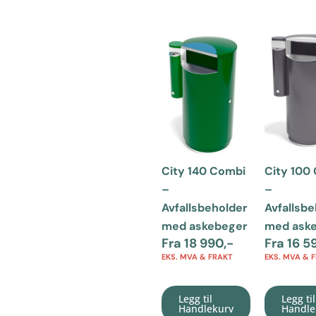
City 140 Combi
City 100
–
–
Avfallsbeholder
Avfallsb
med askebeger
med ask
Fra
18 990
,-
Fra
16 5
EKS. MVA & FRAKT
EKS. MVA & 
Legg til
Legg til
Handlekurv
Handle