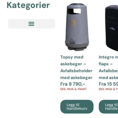
Kategorier
Topsy med
Integro 
askebeger –
flaps –
Avfallsbeholder
Avfallsb
med askebeger
med ask
Fra
8 790
,-
Fra
15 5
EKS. MVA & FRAKT
EKS. MVA & 
Legg til
Legg til
Handlekurv
Handle