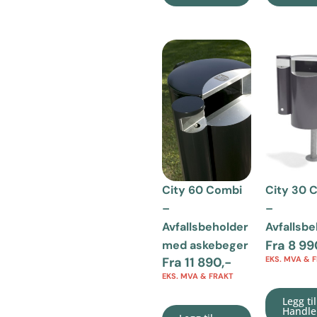
City 60 Combi
City 30 
–
–
Avfallsbeholder
Avfallsb
Fra
8 99
med askebeger
Fra
11 890
,-
EKS. MVA & 
EKS. MVA & FRAKT
Legg til
Handle