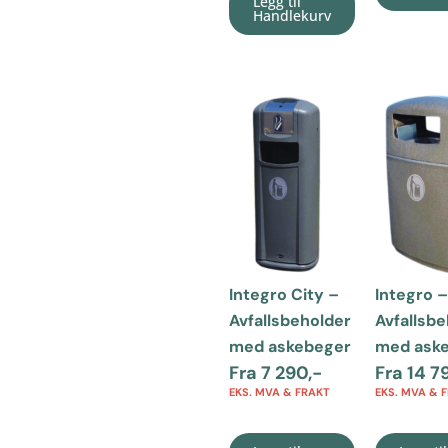
Legg til
Handlekurv
Integro City –
Integro –
Avfallsbeholder
Avfallsb
med askebeger
med ask
Fra
7 290
,-
Fra
14 7
EKS. MVA & FRAKT
EKS. MVA & 