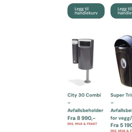
Legg til
Legg til
Handlekurv
Handle
City 30 Combi
Super Tr
–
–
Avfallsbeholder
Avfallsb
Fra
8 990
,-
for vegg
EKS. MVA & FRAKT
Fra
5 19
EKS. MVA & 