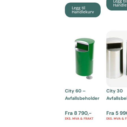
Legg til
Handle
Legg til
Handlekurv
City 60 –
City 30
Avfallsbeholder
Avfallsb
Fra
8 790
,-
Fra
5 99
EKS. MVA & FRAKT
EKS. MVA & 