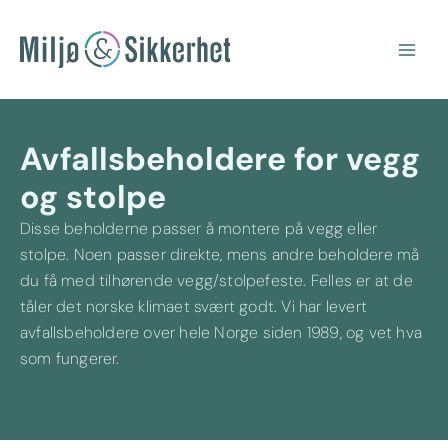
Hopp
Main
rett
Men
til
innholdet
Avfallsbeholdere for vegg
og stolpe
Disse beholderne passer å montere på vegg eller
stolpe. Noen passer direkte, mens andre beholdere må
du få med tilhørende vegg/stolpefeste. Felles er at de
tåler det norske klimaet svært godt. Vi har levert
avfallsbeholdere over hele Norge siden 1989, og vet hva
som fungerer.