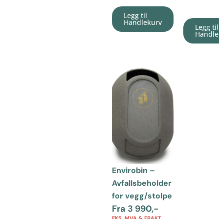
Legg til
Handlekurv
Legg til
Handle
Envirobin –
Avfallsbeholder
for vegg/stolpe
Fra
3 990
,-
EKS. MVA & FRAKT