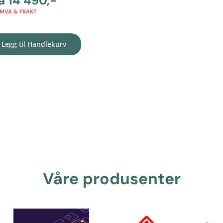
ra
14 490
,-
 MVA & FRAKT
Legg til Handlekurv
Våre produsenter