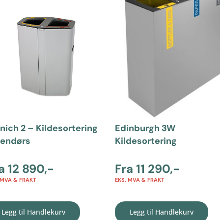
nich 2 – Kildesortering
Edinburgh 3W
nendørs
Kildesortering
ra
12 890
,-
Fra
11 290
,-
 MVA & FRAKT
EKS. MVA & FRAKT
Legg til Handlekurv
Legg til Handlekurv