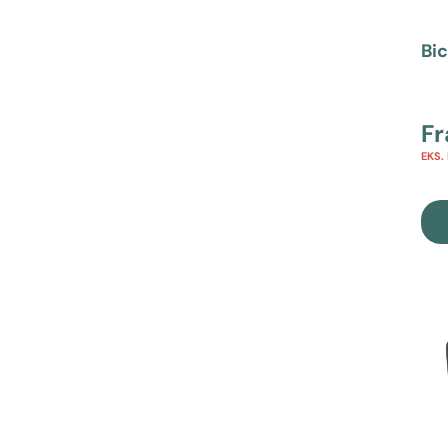
Bi
F
EKS.