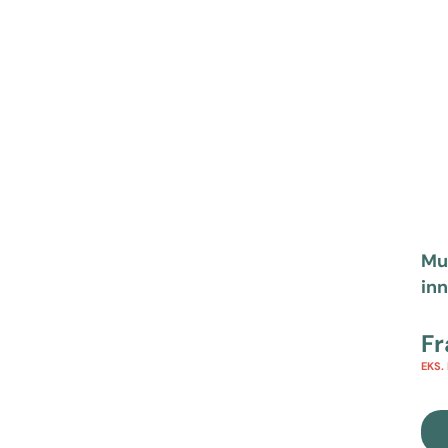
Mu
in
F
EKS.