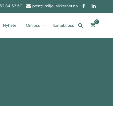
52 84 53 50
post@miljo-sikkerhet.no
Nyheter
Om oss
Kontakt oss