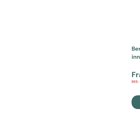
Ber
in
F
EKS.