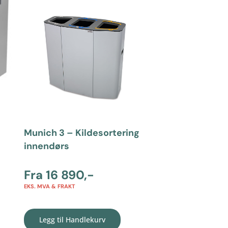
Munich 3 – Kildesortering
innendørs
Fra
16 890
,-
EKS. MVA & FRAKT
Legg til Handlekurv