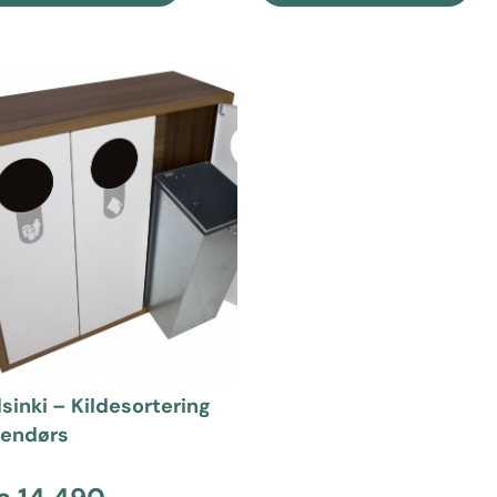
sinki – Kildesortering
nendørs