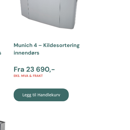
Munich 4 – Kildesortering
s
innendørs
Fra
23 690
,-
EKS. MVA & FRAKT
Legg til Handlekurv