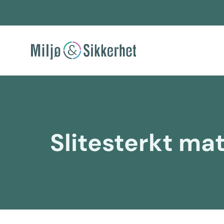
Hopp
rett
til
innholdet
Slitesterkt mat