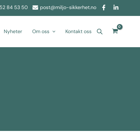
52 84 53 50
post@miljo-sikkerhet.no
Nyheter
Om oss
Kontakt oss