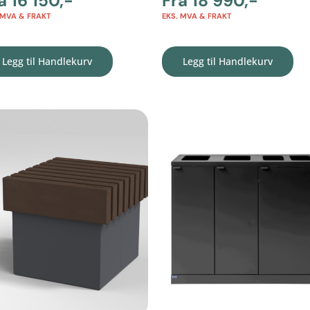
ra
16 150
,-
Fra
18 990
,-
 MVA & FRAKT
EKS. MVA & FRAKT
Legg til Handlekurv
Legg til Handlekurv