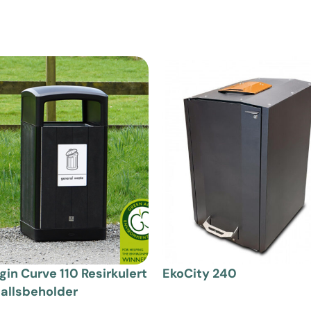
gin Curve 110 Resirkulert
EkoCity 240
fallsbeholder