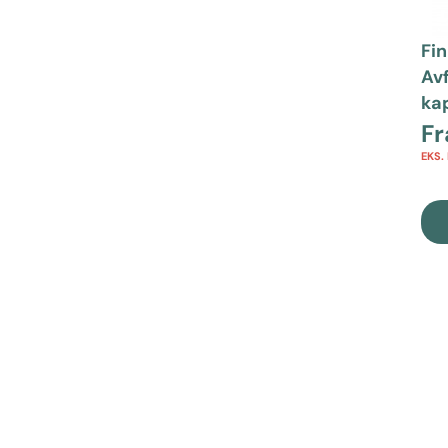
Fi
Av
ka
F
EKS.