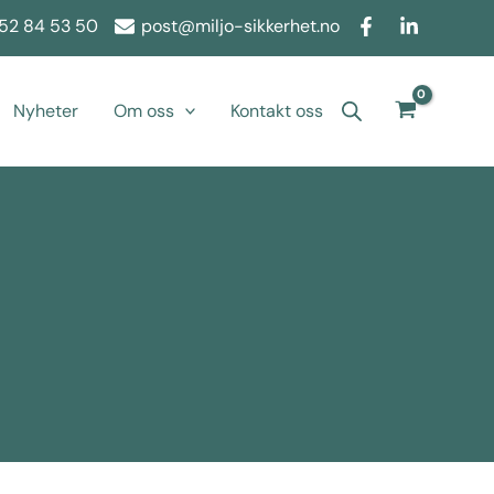
52 84 53 50
post@miljo-sikkerhet.no
Nyheter
Om oss
Kontakt oss