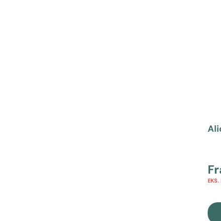
Ali
F
EKS.