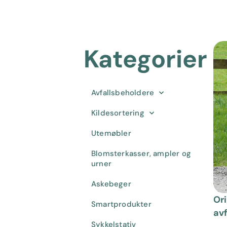
Kategorier
Avfallsbeholdere
Kildesortering
Utemøbler
Blomsterkasser, ampler og
urner
Askebeger
Ori
Smartprodukter
av
Sykkelstativ