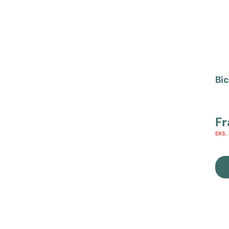
Bi
F
EKS.