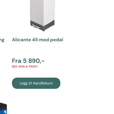
ing
Alicante 45 med pedal
Fra
5 890
,-
EKS. MVA & FRAKT
Legg til Handlekurv