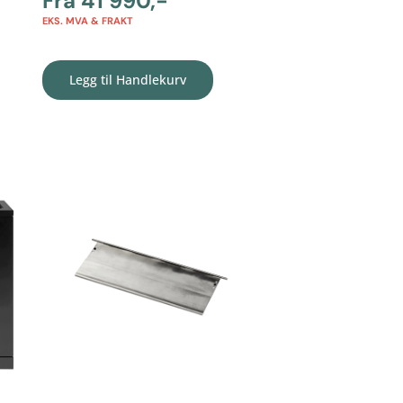
Fra
41 990
,-
EKS. MVA & FRAKT
Legg til Handlekurv