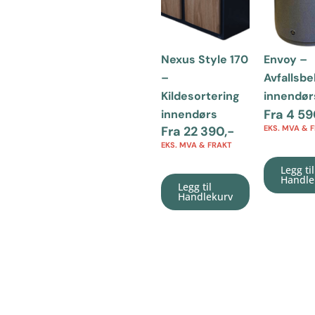
Nexus Style 170
Envoy –
–
Avfallsb
Kildesortering
innendør
Fra
4 59
innendørs
Fra
22 390
,-
EKS. MVA & 
EKS. MVA & FRAKT
Legg til
Handle
Legg til
Handlekurv