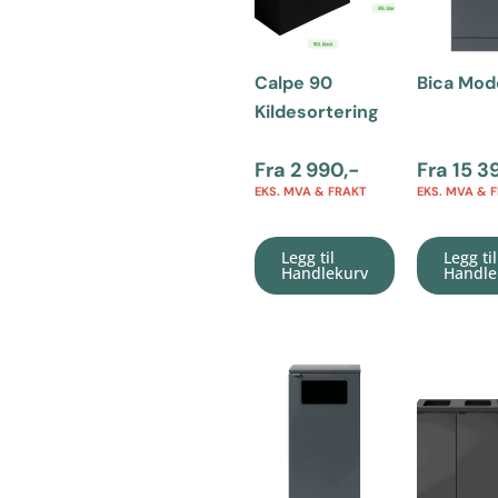
Calpe 90
Bica Mod
Kildesortering
Fra
2 990
,-
Fra
15 3
EKS. MVA & FRAKT
EKS. MVA & 
Legg til
Legg til
Handlekurv
Handle