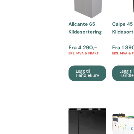
Alicante 65
Calpe 45
Kildesortering
Kildesort
Fra
4 290
,-
Fra
1 89
EKS. MVA & FRAKT
EKS. MVA & 
Legg til
Legg til
Handlekurv
Handle