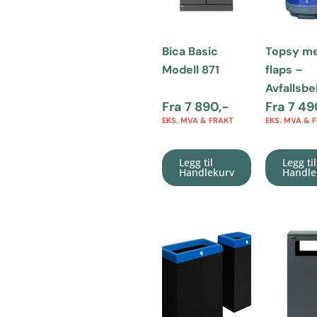
Bica Basic
Topsy m
Modell 871
flaps –
Avfallsb
Fra
7 890
,-
Fra
7 49
EKS. MVA & FRAKT
EKS. MVA & 
Legg til
Legg til
Handlekurv
Handle