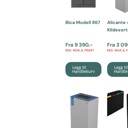
Bica Modell 867
Alicante 
Kildesort
Fra
9 390
,-
Fra
3 09
EKS. MVA & FRAKT
EKS. MVA & 
Legg til
Legg til
Handlekurv
Handle