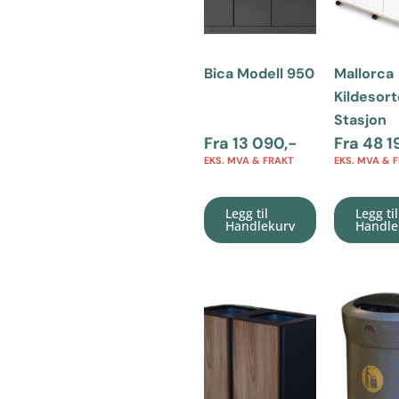
Bica Modell 950
Mallorca
Kildesort
Stasjon
Fra
13 090
,-
Fra
48 1
EKS. MVA & FRAKT
EKS. MVA & 
Legg til
Legg til
Handlekurv
Handle